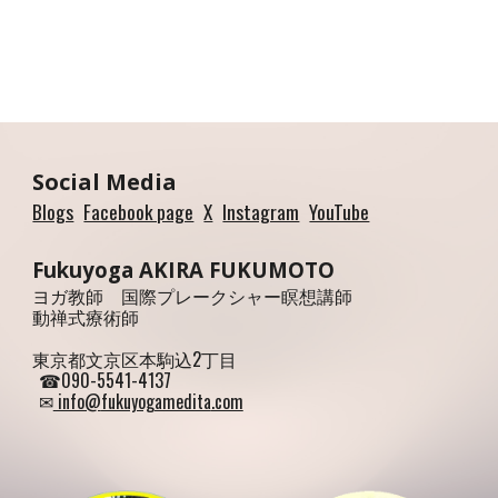
Social Media
Blogs
Facebook page
X
Instagram
YouTube
Fukuyoga AKIRA FUKUMOTO
ヨガ教師 国際プレークシャー瞑想講師
動禅式療術師
東京都文京区本駒込2丁目
☎
090
-5
541
-
4137
✉
info@
fukuyogamedita
.com